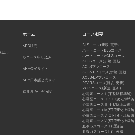
ホーム
コース概要
BLSコース(新規･更新)
AED販売
ハートコードBLSコース
線ビル1
ハートコードACLSコース
各コース申し込み
ACLSコース(新規･更新)
ACLSプレコース
AHA公式サイト
ACLS-EPコース(新規･更新)
ACLS-EPプレコース
AHA日本語公式サイト
PEARSコース(新規･更新)
PALSコース(新規･更新)
福井県済生会病院
心電図コースⅠ(不整脈標準編)
心電図コースⅡ(ST-T変化標準編
心電図コースⅢ(不整脈上級編)
心電図コースⅣ(ST-T変化上級編
心電図コースⅤ(ST-T変化上級編
心電図コースⅥ(ST-T変化上級編
血液ガスコースⅠ(理論編)
血液ガスコースⅡ(症例編)