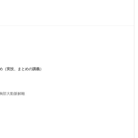
め（実技、まとめの講義）
胸部大動脈解離