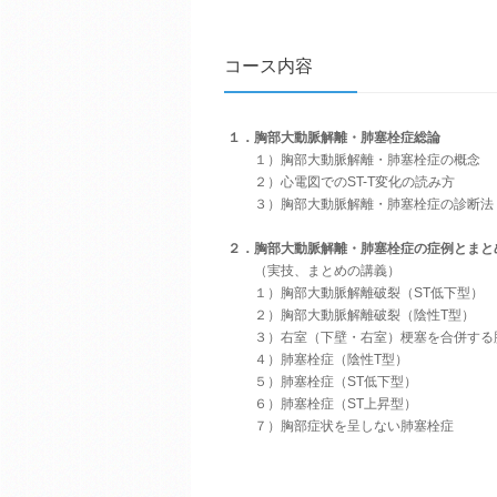
コース内容
１．
胸部大動脈解離・肺塞栓症総論
１）
胸部大動脈解離・肺塞栓症の概念
２）
心電図でのST-T変化の読み方
３）
胸部大動脈解離・肺塞栓症の診断法
２．
胸部大動脈解離・肺塞栓症の症例とまと
（実技、まとめの講義）
１）
胸部大動脈解離破裂（ST低下型）
２）
胸部大動脈解離破裂（陰性T型）
３）
右室（下壁・右室）梗塞を合併する
４）
肺塞栓症（陰性T型）
５）
肺塞栓症（ST低下型）
６）
肺塞栓症（ST上昇型）
７）
胸部症状を呈しない肺塞栓症