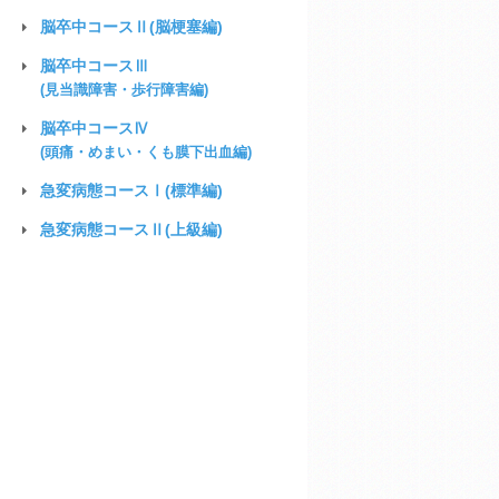
脳卒中コースⅡ
(脳梗塞編)
脳卒中コースⅢ
(見当識障害・歩行障害編)
脳卒中コースⅣ
(頭痛・めまい・くも膜下出血編)
急変病態
コースⅠ(標準編)
急変病態
コースⅡ(上級編)