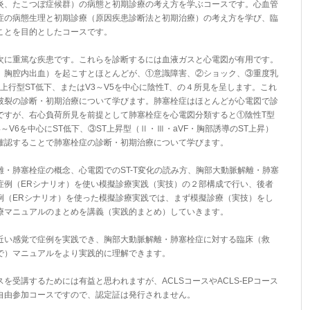
炎、たこつぼ症候群）の病態と初期診療の考え方を学ぶコースです。心血管
症の病態生理と初期診療（原因疾患診断法と初期治療）の考え方を学び、臨
ことを目的としたコースです。
次に重篤な疾患です。これらを診断するには血液ガスと心電図が有用です。
、胸腔内出血）を起こすとほとんどが、①意識障害、②ショック、③重度乳
上行型ST低下、またはV3～V5を中心に陰性T、の４所見を呈します。これ
破裂の診断・初期治療について学びます。肺塞栓症はほとんどが心電図で診
ですが、右心負荷所見を前提として肺塞栓症を心電図分類すると①陰性T型
4～V6を中心にST低下、③ST上昇型（Ⅱ・Ⅲ・aVF・胸部誘導のST上昇）
確認することで肺塞栓症の診断・初期治療について学びます。
・肺塞栓症の概念、心電図でのST-T変化の読み方、胸部大動脈解離・肺塞
症例（ERシナリオ）を使い模擬診療実践（実技）の２部構成で行い、後者
例（ERシナリオ）を使った模擬診療実践では、まず模擬診療（実技）をし
療マニュアルのまとめを講義（実践的まとめ）していきます。
近い感覚で症例を実践でき、胸部大動脈解離・肺塞栓症に対する臨床（救
で）マニュアルをより実践的に理解できます。
ースを受講するためには有益と思われますが、ACLSコースやACLS-EPコース
自由参加コースですので、認定証は発行されません。