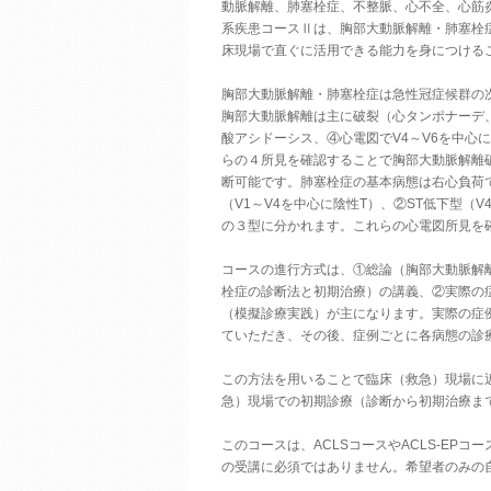
動脈解離、肺塞栓症、不整脈、心不全、心筋
系疾患コースⅡは、胸部大動脈解離・肺塞栓
床現場で直ぐに活用できる能力を身につける
胸部大動脈解離・肺塞栓症は急性冠症候群の
胸部大動脈解離は主に破裂（心タンポナーデ
酸アシドーシス、④心電図でV4～V6を中心に
らの４所見を確認することで胸部大動脈解離
断可能です。肺塞栓症の基本病態は右心負荷
（V1～V4を中心に陰性T）、②ST低下型（V
の３型に分かれます。これらの心電図所見を
コースの進行方式は、①総論（胸部大動脈解離
栓症の診断法と初期治療）の講義、②実際の
（模擬診療実践）が主になります。実際の症
ていただき、その後、症例ごとに各病態の診
この方法を用いることで臨床（救急）現場に
急）現場での初期診療（診断から初期治療ま
このコースは、ACLSコースやACLS-EPコ
の受講に必須ではありません。希望者のみの