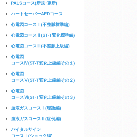
PALSコース(新規･更新)
ハートセーバー
AEDコース
心電図
コースⅠ(不整脈標準編)
心電図
コースⅡ(ST-T変化標準編)
心電図
コースⅢ(不整脈上級編)
心電図
コースⅣ(ST-T変化上級編その１)
心電図
コースⅤ(ST-T変化上級編その２)
心電図
コースⅥ(ST-T変化上級編その３)
血液ガス
コースⅠ(理論編)
血液ガス
コースⅡ(症例編)
バイタルサイン
コースⅠ(ショック編)