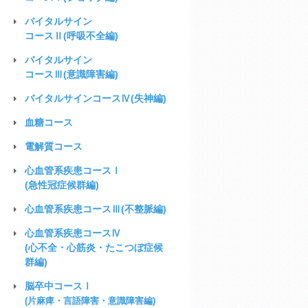
バイタルサイン
コースⅡ(呼吸不全編)
バイタルサイン
コースⅢ(意識障害編)
バイタルサイン
コースⅣ(失神編)
血糖
コース
電解質
コース
心血管系疾患
コースⅠ
(急性冠症候群編)
心血管系疾患
コースⅢ
(不整脈編)
心血管系疾患
コースⅣ
(心不全・心筋炎・たこつぼ症候
群編)
脳卒中コースⅠ
(片麻痺・言語障害・意識障害編)