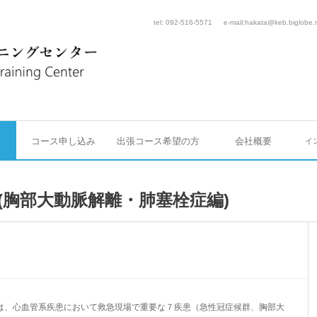
tel: 092-516-5571
e-mail:hakata@keb.biglobe.
コース申し込み
出張コース希望の方
会社概要
イ
(胸部大動脈解離・肺塞栓症編)
は、心血管系疾患において救急現場で重要な７疾患（急性冠症候群、胸部大