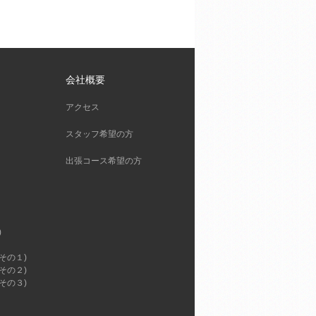
会社概要
アクセス
スタッフ希望の方
出張コース希望の方
)
その１)
その２)
その３)